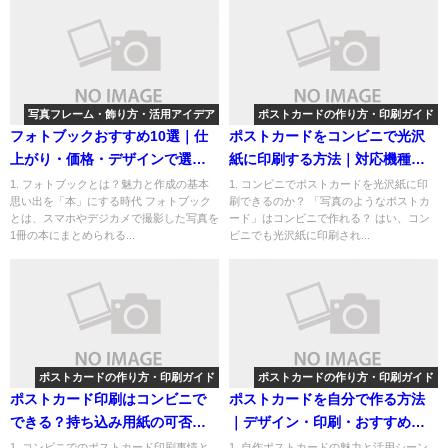
写真フレーム・飾り方・活用アイデア
ポストカードの作り方・印刷ガイド
フォトブックおすすめ10選｜仕
ポストカードをコンビニで光沢
上がり・価格・デザインで選ぶ
紙に印刷する方法｜対応機種・
人気サービス徹底比較
用紙・仕上がり徹底解説
1. フォトブックとは？魅力と作成の基本
1. コンビニでポストカードを光沢紙に印
思い出を「本」にする時代 フォトブック
刷できるのか？ 「写真のようなポストカ
とは、スマホやデジカメで撮影した写真を
ード」はコンビニで作れる？ はい、コン
1冊の本にまとめられる...
ビニでも光沢紙に印刷され...
ポストカードの作り方・印刷ガイド
ポストカードの作り方・印刷ガイド
ポストカード印刷はコンビニで
ポストカードを自分で作る方法
できる？持ち込み用紙の可否と
｜デザイン・印刷・おすすめツ
対応方法を徹底解説
ールを徹底解説！
1. コンビニでのポストカード印刷事情と
1. 自作ポストカードの魅力と活用シーン