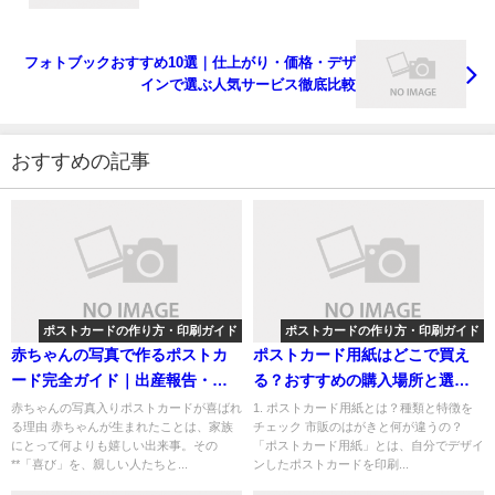
フォトブックおすすめ10選｜仕上がり・価格・デザ
インで選ぶ人気サービス徹底比較
おすすめの記事
ポストカードの作り方・印刷ガイド
ポストカードの作り方・印刷ガイド
赤ちゃんの写真で作るポストカ
ポストカード用紙はどこで買え
ード完全ガイド｜出産報告・年
る？おすすめの購入場所と選び
賀状・内祝いにおすすめの文例
方ガイド
赤ちゃんの写真入りポストカードが喜ばれ
1. ポストカード用紙とは？種類と特徴を
る理由 赤ちゃんが生まれたことは、家族
チェック 市販のはがきと何が違うの？
とデザイン
にとって何よりも嬉しい出来事。その
「ポストカード用紙」とは、自分でデザイ
**「喜び」を、親しい人たちと...
ンしたポストカードを印刷...