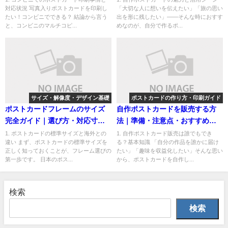
対応状況 写真入りポストカードを印刷し
「大切な人に想いを伝えたい」「旅の思い
たい！コンビニでできる？ 結論から言う
出を形に残したい」――そんな時におすす
と、コンビニのマルチコピ...
めなのが、自分で作るポ...
サイズ・解像度・デザイン基礎
ポストカードの作り方・印刷ガイド
ポストカードフレームのサイズ
自作ポストカードを販売する方
完全ガイド｜選び方・対応寸
法｜準備・注意点・おすすめ販
法・おすすめ商品まとめ
売サイトを徹底解説
1. ポストカードの標準サイズと海外との
1. 自作ポストカード販売は誰でもでき
違い まず、ポストカードの標準サイズを
る？基本知識 「自分の作品を誰かに届け
正しく知っておくことが、フレーム選びの
たい」「趣味を収益化したい」そんな思い
第一歩です。 日本のポス...
から、ポストカードを自作し...
検索
検索