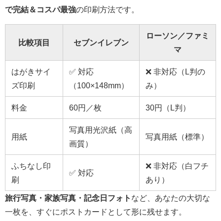
で完結＆コスパ最強
の印刷方法です。
ローソン／ファミ
比較項目
セブンイレブン
マ
はがきサイ
✅ 対応
❌ 非対応（L判の
ズ印刷
（100×148mm）
み）
料金
60円／枚
30円（L判）
写真用光沢紙（高
用紙
写真用紙（標準）
画質）
ふちなし印
❌ 非対応（白フチ
✅ 対応
刷
あり）
旅行写真・家族写真・記念日フォト
など、あなたの大切な
一枚を、すぐにポストカードとして形に残せます。