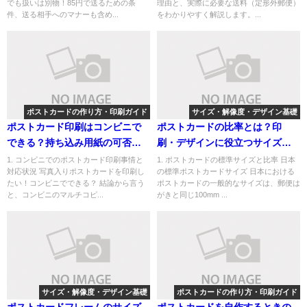
でも扱いは別物！85円で送るための条
理由と、実際に必要な送料（定形外郵便）
件、送る相手へのマナーも含め...
をわかりやすく解説します。...
ポストカードの作り方・印刷ガイド
サイズ・解像度・デザイン基礎
ポストカード印刷はコンビニで
ポストカードの比率とは？印
できる？持ち込み用紙の可否と
刷・デザインに役立つサイズと
対応方法を徹底解説
縦横比の基礎知識
1. コンビニでのポストカード印刷事情と
1. ポストカードの標準サイズと比率 日本
対応状況 写真入りポストカードを印刷し
の標準ポストカードサイズ 日本における
たい！コンビニでできる？ 結論から言う
ポストカードの一般的なサイズは、郵便は
と、コンビニのマルチコピ...
がきと同じ100mm ...
サイズ・解像度・デザイン基礎
ポストカードの作り方・印刷ガイド