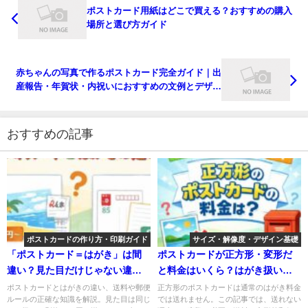
ポストカード用紙はどこで買える？おすすめの購入
場所と選び方ガイド
赤ちゃんの写真で作るポストカード完全ガイド｜出
産報告・年賀状・内祝いにおすすめの文例とデザイ
ン
おすすめの記事
ポストカードの作り方・印刷ガイド
サイズ・解像度・デザイン基礎
「ポストカード＝はがき」は間
ポストカードが正方形・変形だ
違い？見た目だけじゃない違い
と料金はいくら？はがき扱いに
を徹底比較
ならない理由
ポストカードとはがきの違い、送料や郵便
正方形のポストカードは通常のはがき料金
ルールの正確な知識を解説。見た目は同じ
では送れません。この記事では、送れない