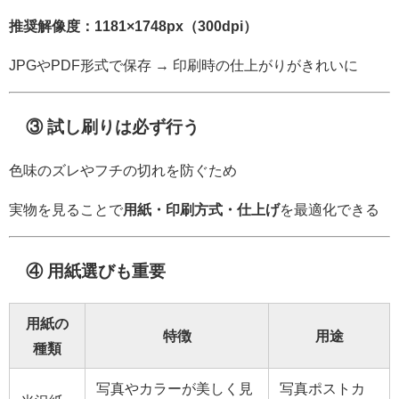
推奨解像度：1181×1748px（300dpi）
JPGやPDF形式で保存 → 印刷時の仕上がりがきれいに
③ 試し刷りは必ず行う
色味のズレやフチの切れを防ぐため
実物を見ることで
用紙・印刷方式・仕上げ
を最適化できる
④ 用紙選びも重要
用紙の
特徴
用途
種類
写真やカラーが美しく見
写真ポストカ