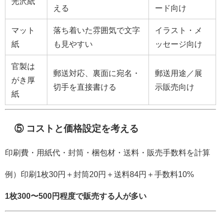
光沢紙
える
ード向け
マット
落ち着いた雰囲気で文字
イラスト・メ
紙
も見やすい
ッセージ向け
官製は
郵送対応、裏面に宛名・
郵送用途／展
がき厚
切手を直接書ける
示販売向け
紙
⑤ コストと価格設定を考える
印刷費・用紙代・封筒・梱包材・送料・販売手数料を計算
例）印刷1枚30円＋封筒20円＋送料84円＋手数料10%
1枚300〜500円程度で販売する人が多い