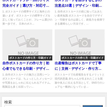
ポストカードフレームのサイズ
ポストカードを自作するときの
完全ガイド｜選び方・対応寸
注意点10選｜デザイン・印刷・
法・おすすめ商品まとめ
著作権・郵送マナーまで解説
1. ポストカードの標準サイズと海外との
1. 自作ポストカードの前に知っておきた
違い まず、ポストカードの標準サイズを
い基本知識 ポストカードを自分でデザイ
正しく知っておくことが、フレーム選びの
ン・印刷するのは楽しく、創造力を発揮で
第一歩です。 日本のポス...
きる素晴らしい方法です。...
ポストカードの作り方・印刷ガイド
ポストカードの作り方・印刷ガイド
自作ポストカードの作り方｜初
出産報告はポストカードで丁寧
心者でもできる印刷・デザイ
に｜文例・デザイン・作り方完
ン・素材選びのコツ
全ガイド
1. 自作ポストカードの魅力と活用シーン
ポストカードで出産報告をするメリットと
ポストカードは、ちょっとしたメッセージ
現代的意義 赤ちゃんが生まれたことを親
や写真をおしゃれに伝えられるアイテム。
族や友人に伝える方法として、SNSでのシ
既製品も多く出回ってい...
ェアも一般的になっていま...
検索